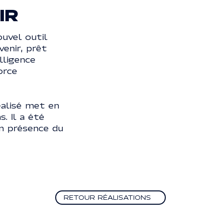
IR
uvel outil
venir, prêt
lligence
orce
éalisé met en
. Il a été
en présence du
Retour Réalisations
RETOUR RÉALISATIONS