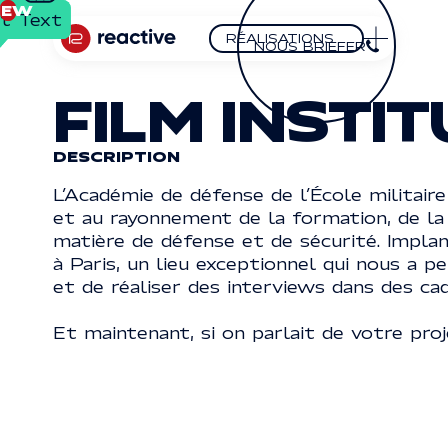
IEW
t Text
t Text
Close
RÉALISATIONS
NOUS BRIEFER
réalisations
Nous briefer
HOMEPAGE
FILM INSTI
RÉALISATIO
DESCRIPTION
L’Académie de défense de l’École militai
SUIVEZ-
ADRESSE
EXPERTISES
et au rayonnement de la formation, de la 
NOUS
2,
matière de défense et de sécurité. Implant
BOULEVARD
LinkedIn
LINKEDIN
DU GÉNÉRAL
à Paris, un lieu exceptionnel qui nous a 
DE GAULLE
2, boulevard
92120
RÉFLEXIONS
Youtube
et de réaliser des interviews dans des cad
YOUTUBE
MONTROUGE
du Général de Gaulle
Vimeo
VIMEO
92120 MONTROUGE
Et maintenant, si on parlait de votre pro
CONTACT
Button Text
Button Text
© 2025 | REACTIVE. TOU
Mentions légales
MENTIONS LÉGALES
FR
EN
Button Text
FR
EN
BUTTON
BUTTON
BUTTON
TEXT
TEXT
TEXT