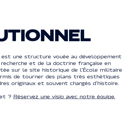
TUTIONNEL
NS
re est une structure vouée au développement
CONTACT
recherche et de la doctrine française en
01 70 68 97 65
ée sur le site historique de l’École militaire
01 70 68 97 65
permis de tourner des plans très esthétiques
INFO@REACTIVEPROD.COM
info@reactiveprod.com
res originaux et souvent chargés d’histoire.
JOB@REACTIVEPROD.COM
job@reactiveprod.com
jet ?
Réservez une visio avec notre équipe.
S DROITS RÉSERVÉS
REMONTER