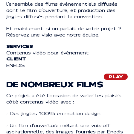
l’ensemble des films événementiels diffusés
dont le film d’ouverture, et production des
Mentions légales
MENTIONS LÉGALES
jingles diffusés pendant la convention.
© 2025 | REACTIVE. TOUS DROITS RÉSERVÉS
Et maintenant, si on parlait de votre projet ?
Réservez une visio avec notre équipe.
SERVICES
Contenus vidéo pour évènement
CLIENT
ENEDIS
PLAY
DE NOMBREUX FILMS
Ce projet a été l’occasion de varier les plaisirs
côté contenus vidéo avec :
- Des jingles 100% en motion design
- Un film d’ouverture mêlant une voix-off
aspirationnelle, des images fournies par Enedis