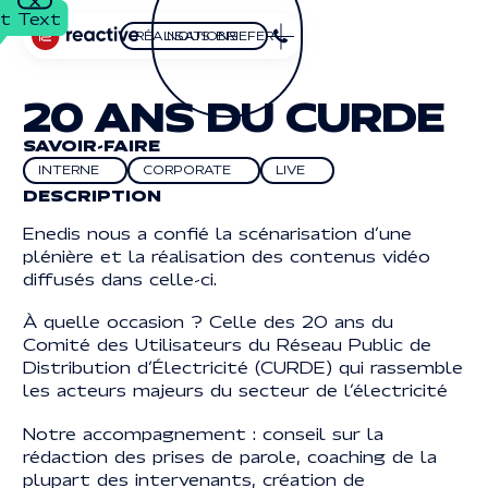
t Text
t Text
Close
PLAY
NOUS BRIEFER
RÉALISATIONS
Nous briefer
réalisations
HOMEPAGE
SUIVEZ-NOUS
20 ANS DU CURDE
RÉALISATIONS
LinkedIn
LINKEDIN
Youtube
SAVOIR-FAIRE
YOUTUBE
EXPERTISES
Vimeo
INTERNE
CORPORATE
LIVE
VIMEO
interne
corporate
live
DESCRIPTION
RÉFLEXIONS
Enedis nous a confié la scénarisation d’une
Button Text
Button Text
ADRESSE
plénière et la réalisation des contenus vidéo
CONTACT
diffusés dans celle-ci.
2, BOULEVARD
DU GÉNÉRAL DE GAULLE
2, boulevard
92120 MONTROUGE
Button Text
FR
EN
BUTTON
BUTTON
BUTTON
FR
EN
À quelle occasion ? Celle des 20 ans du
du Général de Gaulle
TEXT
TEXT
TEXT
Comité des Utilisateurs du Réseau Public de
92120 MONTROUGE
Distribution d’Électricité (CURDE) qui rassemble
CONTACT
les acteurs majeurs du secteur de l’électricité
01 70 68 97 65
01 70 68 97 65
Notre accompagnement : conseil sur la
INFO@REACTIVEPROD.COM
info@reactiveprod.com
rédaction des prises de parole, coaching de la
JOB@REACTIVEPROD.COM
job@reactiveprod.com
plupart des intervenants, création de