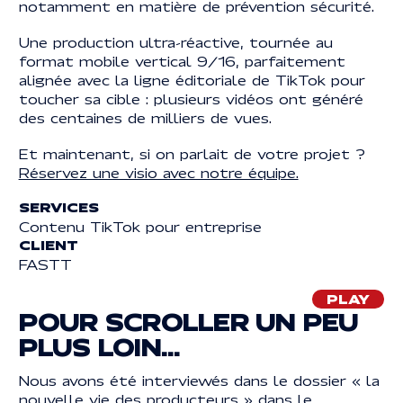
notamment en matière de prévention sécurité.
Une production ultra-réactive, tournée au
Mentions légales
MENTIONS LÉGALES
format mobile vertical 9/16, parfaitement
© 2025 | REACTIVE. TOUS DROITS RÉSERVÉS
alignée avec la ligne éditoriale de TikTok pour
toucher sa cible : plusieurs vidéos ont généré
des centaines de milliers de vues.
Et maintenant, si on parlait de votre projet ?
Réservez une visio avec notre équipe.
SERVICES
Contenu TikTok pour entreprise
CLIENT
FASTT
PLAY
POUR SCROLLER UN PEU
PLUS LOIN...
Nous avons été interviewés dans le dossier « la
nouvelle vie des producteurs »
dans le