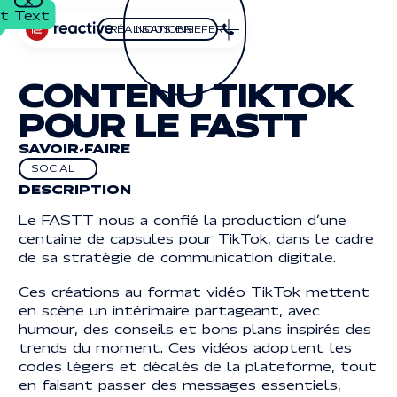
t Text
t Text
Close
PLAY
NOUS BRIEFER
RÉALISATIONS
Nous briefer
réalisations
HOMEPAGE
SUIVEZ-NOUS
CONTENU TIKTOK
RÉALISATIONS
LinkedIn
LINKEDIN
POUR LE FASTT
Youtube
YOUTUBE
EXPERTISES
Vimeo
VIMEO
SAVOIR-FAIRE
SOCIAL
RÉFLEXIONS
social
DESCRIPTION
Button Text
Button Text
ADRESSE
CONTACT
Le FASTT nous a confié la production d’une
2, BOULEVARD
centaine de capsules pour TikTok, dans le cadre
DU GÉNÉRAL DE GAULLE
2, boulevard
92120 MONTROUGE
Button Text
FR
EN
de sa stratégie de communication digitale.
BUTTON
BUTTON
BUTTON
FR
EN
du Général de Gaulle
TEXT
TEXT
TEXT
92120 MONTROUGE
Ces créations au format vidéo TikTok mettent
en scène un intérimaire partageant, avec
CONTACT
humour, des conseils et bons plans inspirés des
01 70 68 97 65
01 70 68 97 65
trends du moment. Ces vidéos adoptent les
INFO@REACTIVEPROD.COM
info@reactiveprod.com
codes légers et décalés de la plateforme, tout
JOB@REACTIVEPROD.COM
en faisant passer des messages essentiels,
job@reactiveprod.com