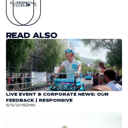
BUTTON
BUTTON
TEXT
TEXT
Button Text
Button Text
READ ALSO
LIVE EVENT & CORPORATE NEWS: OUR
FEEDBACK | RESPONSIVE
8/5/2019
|
2
MIN