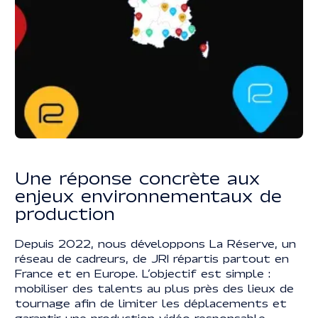
Legal information
LEGAL INFORMATION
© 2025 | REACTIVE. ALL RIGHTS RESERVED
Une réponse concrète aux
enjeux environnementaux de
production
Depuis 2022, nous développons La Réserve, un
réseau de cadreurs, de JRI répartis partout en
France et en Europe. L’objectif est simple :
mobiliser des talents au plus près des lieux de
tournage afin de limiter les déplacements et
garantir une production vidéo responsable.